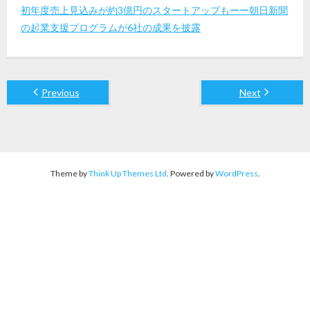
初年度売上見込みが約3億円のスタートアップもーー朝日新聞
の起業支援プログラムが6社の成果を披露
Previous
Next
Theme by
Think Up Themes Ltd
. Powered by
WordPress
.